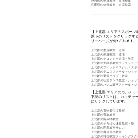
静岡県の剣道教室・道場検索
兵庫県の剣道教室・道場検索
【上北郡 エリアのスポーツ
以下のリストをクリックす
リーページが侮ｦされます。
上北郡の柔道教室・道場
上北郡の剣道教室・道場
上北郡のテコンドー道場・教室
上北郡の太極拳教室グッズショッ
上北郡のフィットネスジム・スポ
上北郡のテニススクール・ショッ
上北郡の乗馬クラブ・教室
上北郡の社交ダンス教室・ショッ
上北郡のバレエ教室スクール・シ
【上北郡 エリアのカルチャ
下記のリストは、カルチャ
にリンクしています。
上北郡の着物着付け教室
上北郡の音楽教室
上北郡の編み物教室
上北郡のそろばん珠算教室・塾
上北郡の囲碁教室サロン
上北郡の書道習字教室
上北郡の料理教室クッキングスク