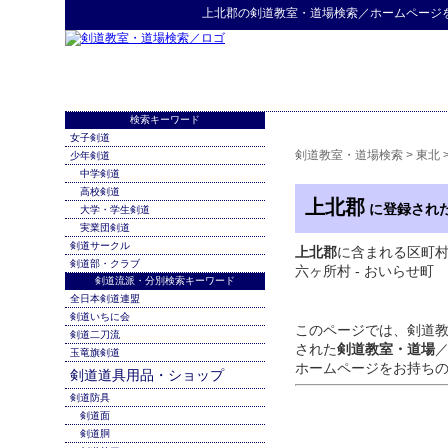
上北郡
の
剣道教室・道場検索
／ホームページ
検索キーワード
女子剣道
剣道教室・道場検索
>
東北
少年剣道
中学剣道
高校剣道
上北郡
に登録され
大学・学生剣道
実業団剣道
剣道サークル
上北郡
に含まれる区町村：野
剣道部・クラブ
六ヶ所村 - おいらせ町
剣道流派・分別検索キーワード
全日本剣道連盟
剣道いちに会
このページでは、剣道
剣道二刀流
された
剣道教室・道場
玉竜旗剣道
ホームページをお持ち
剣道道具用品・ショップ
剣道防具
剣道面
剣道胴