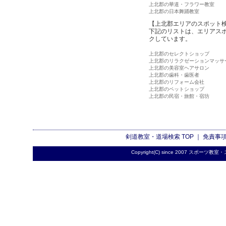
上北郡の華道・フラワー教室
上北郡の日本舞踊教室
【上北郡エリアのスポット
下記のリストは、エリアス
クしています。
上北郡のセレクトショップ
上北郡のリラクゼーションマッサ
上北郡の美容室ヘアサロン
上北郡の歯科・歯医者
上北郡のリフォーム会社
上北郡のペットショップ
上北郡の民宿・旅館・宿坊
剣道教室・道場検索
TOP ｜
免責事
Copyright(C) since 2007
スポーツ教室・