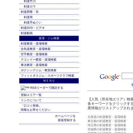
剣道竹刀
剣道ロウ
剣道胴着・衣
剣道袴
剣道手ぬぐい
剣道DVD・ビデオ
剣道動画
道場・ジム検索
剣道教室・道場検索
合気道教室・道場検索
空手教室・道場検索
テコンドー教室・道場検索
拳法教室・道場検索
ボクシングジム・教室検索
フィットネスジム・スポーツクラブ検索
ＭＥＮＵ
RSSリーダーで購読する
登録エリア一覧
【人気（所在地エリア）検
リンクについて
各キーワードをクリックする
「口コミ投稿」
業情報がリストアップされ
情報をお寄せください
ホームページを
北海道の剣道教室・道場検索
新規登録する
東京都の剣道教室・道場検索
埼玉県の剣道教室・道場検索
茨城県の剣道教室・道場検索