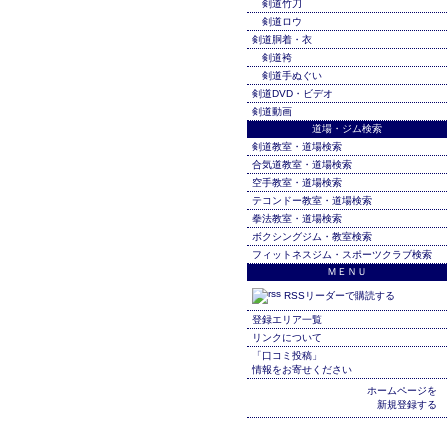
剣道竹刀
剣道ロウ
剣道胴着・衣
剣道袴
剣道手ぬぐい
剣道DVD・ビデオ
剣道動画
道場・ジム検索
剣道教室・道場検索
合気道教室・道場検索
空手教室・道場検索
テコンドー教室・道場検索
拳法教室・道場検索
ボクシングジム・教室検索
フィットネスジム・スポーツクラブ検索
ＭＥＮＵ
RSSリーダーで購読する
登録エリア一覧
リンクについて
「口コミ投稿」
情報をお寄せください
ホームページを
新規登録する