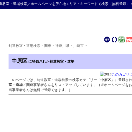
道教室・道場検索
／ホームページを所在地エリア・キーワードで検索（無料登録）
剣道教室・道場検索
>
関東
>
神奈川県
>
川崎市
>
中原区
に登録された剣道教室・道場
このカゴリ
このページでは、剣道教室・道場検索の検索カテゴリー「
中原区
」に登録さ
室・道場
／関連事業者さんをリストアップしています。（※ホームページを
当事業者さんは無料で登録できます。）