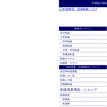
中原区
の
剣
検索キーワード
女子剣道
少年剣道
中学剣道
高校剣道
大学・学生剣道
実業団剣道
剣道サークル
剣道部・クラブ
剣道流派・分別検索キーワード
全日本剣道連盟
剣道いちに会
剣道二刀流
玉竜旗剣道
剣道道具用品・ショップ
剣道防具
剣道面
剣道胴