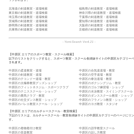
北海道の剣道教室・道場検索
福島県の剣道教室・道場検索
東京都の剣道教室・道場検索
神奈川県の剣道教室・道場検索
埼玉県の剣道教室・道場検索
千葉県の剣道教室・道場検索
茨城県の剣道教室・道場検索
愛知県の剣道教室・道場検索
静岡県の剣道教室・道場検索
大阪府の剣道教室・道場検索
兵庫県の剣道教室・道場検索
京都府の剣道教室・道場検索
-
Yomi-Search Ver4.21
-
【中原区 エリアのスポーツ教室・スクール検索】
以下のリストをクリックすると、スポーツ教室・スクール各姉妹サイトの中原区カテゴリーペ
されます。
中原区の柔道教室・道場
中原区の合気道道場・教室
中原区の剣道教室・道場
中原区の空手道場・教室
中原区のテコンドー道場・教室
中原区の拳法道場・教室
中原区の太極拳教室グッズショップ
中原区のボクシングジム・教室
中原区のフィットネスジム・スポーツクラブ
中原区のゴルフ練習場・ショップ
中原区のテニススクール・ショップ
中原区の水泳教室・スイミングスクール
中原区の乗馬クラブ・教室
中原区のダンススクール教室・ショップ
中原区の社交ダンス教室・ショップ
中原区のフラメンコ教室・ショップ
中原区のバレエ教室スクール・ショップ
中原区のヨガ教室・スタジオ
【中原区 エリアのカルチャースクール・教室検索】
下記のリストは、カルチャースクール・教室各姉妹サイトの中原区カテゴリーのページにリ
す。
中原区の着物着付け教室
中原区の語学教室スクール
中原区の音楽教室
中原区の話し方教室