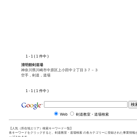
1 - 1 ( 1 件中 )
清明館剣道場
神奈川県川崎市中原区上小田中２丁目３７－３
空手，剣道，道場
1 - 1 ( 1 件中 )
Web
剣道教室・道場検索
【人気（所在地エリア）検索キーワード一覧】
各キーワードをクリックすると、剣道教室・道場検索 の各カテゴリーに登録された事業情報
ップされます。