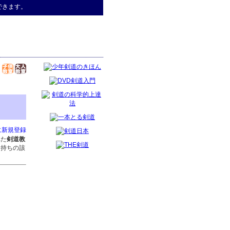
できます。
に新規登録
れた
剣道教
お持ちの該