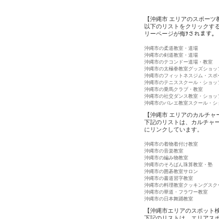
【沖縄市 エリアのスポーツ
以下のリストをクリックす
リーページが侮ｦされます。
沖縄市の柔道教室・道場
沖縄市の剣道教室・道場
沖縄市のテコンドー道場・教室
沖縄市の太極拳教室グッズショッ
沖縄市のフィットネスジム・スポ
沖縄市のテニススクール・ショッ
沖縄市の乗馬クラブ・教室
沖縄市の社交ダンス教室・ショッ
沖縄市のバレエ教室スクール・シ
【沖縄市 エリアのカルチャ
下記のリストは、カルチャ
にリンクしています。
沖縄市の着物着付け教室
沖縄市の音楽教室
沖縄市の編み物教室
沖縄市のそろばん珠算教室・塾
沖縄市の囲碁教室サロン
沖縄市の書道習字教室
沖縄市の料理教室クッキングスク
沖縄市の華道・フラワー教室
沖縄市の日本舞踊教室
【沖縄市エリアのスポット
下記のリストは、エリアス