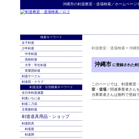
沖縄市
の
剣道教室・道場検索
／ホームページ
検索キーワード
女子剣道
剣道教室・道場検索
>
沖縄
少年剣道
中学剣道
高校剣道
沖縄市
に登録された剣
大学・学生剣道
実業団剣道
剣道サークル
剣道部・クラブ
このページでは、剣道教室
剣道流派・分別検索キーワード
室・道場
／関連事業者さん
全日本剣道連盟
当事業者さんは無料で登録
剣道いちに会
剣道二刀流
玉竜旗剣道
剣道道具用品・ショップ
剣道防具
剣道面
剣道胴