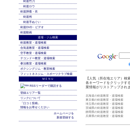
剣道竹刀
剣道ロウ
剣道胴着・衣
剣道袴
剣道手ぬぐい
剣道DVD・ビデオ
剣道動画
道場・ジム検索
剣道教室・道場検索
合気道教室・道場検索
空手教室・道場検索
テコンドー教室・道場検索
拳法教室・道場検索
ボクシングジム・教室検索
フィットネスジム・スポーツクラブ検索
【人気（所在地エリア）検
ＭＥＮＵ
各キーワードをクリックする
RSSリーダーで購読する
業情報がリストアップされ
登録エリア一覧
北海道の剣道教室・道場検索
リンクについて
東京都の剣道教室・道場検索
「口コミ投稿」
埼玉県の剣道教室・道場検索
情報をお寄せください
茨城県の剣道教室・道場検索
静岡県の剣道教室・道場検索
ホームページを
兵庫県の剣道教室・道場検索
新規登録する