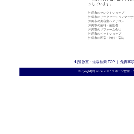
クしています。
沖縄市のセレクトショップ
沖縄市のリラクゼーションマッサ
沖縄市の美容室ヘアサロン
沖縄市の歯科・歯医者
沖縄市のリフォーム会社
沖縄市のペットショップ
沖縄市の民宿・旅館・宿坊
剣道教室・道場検索
TOP ｜
免責事
Copyright(C) since 2007
スポーツ教室・